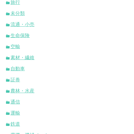
旅行
未分類
流通・小売
生命保険
空輸
素材・繊維
自動車
証券
農林・水産
通信
運輸
鉄道