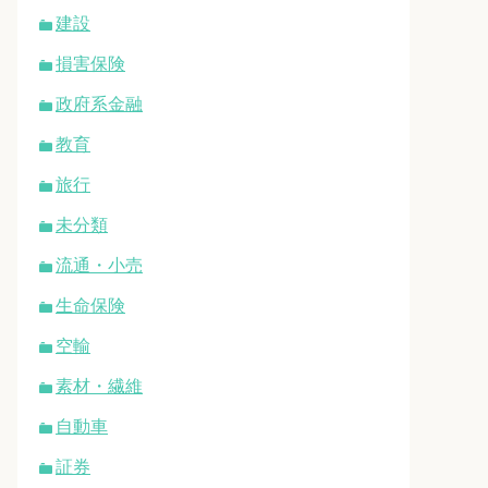
建設
損害保険
政府系金融
教育
旅行
未分類
流通・小売
生命保険
空輸
素材・繊維
自動車
証券