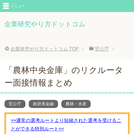
メニュー
企業研究やり方ドットコム
企業研究やり方ドットコム
TOP
官公庁
「農林中央金庫」のリクルータ
ー面接情報まとめ
官公庁
政府系金融
農林・水産
>>通常の選考ルートより短縮された選考を受けるこ
とができる特別ルート<<