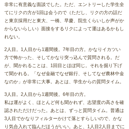
非常に有意義な面談でした。ただ、エントリーした学生全
てにリクの方が1回は会うので（ただし、リクの方の話だ
と東京採用だと東大、一橋、早慶、院生くらいしか声がか
からないらしい）面接をするリクによって運はあるかもし
れない。
2人目。1人目から1週間後。7年目の方。かなりイカツい
方で怖かった、そしてかなり突っ込んで質問される。だ
が、聞かれることは、1回目とほぼ同じ。それを掘り下げ
て聞かれる。「なぜ金融でなぜ銀行、そしてなぜ農林中金
なのか」が非常に大事。あとは、学生からの質問タイム。
3人目。2人目から1週間後。6年目の方。
私は運がよく、ほとんど何も聞かれず、志望度の高さを確
認されただけだった。あとは、ずっと質問タイム。普通は
3人目でかなりフィルターかけて落とすらしいので、かな
り気合入れて臨んだほうがいい。あと、1人目2人目までに