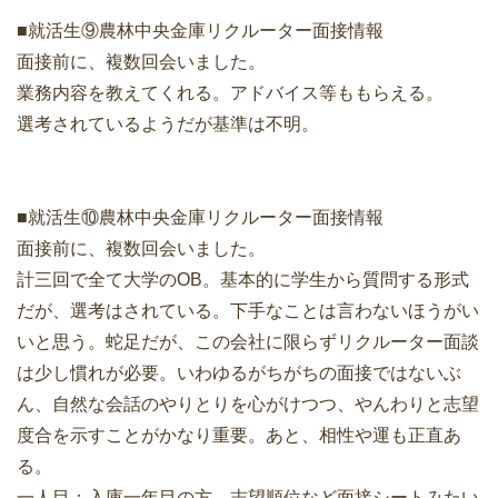
■就活生⑨農林中央金庫リクルーター面接情報
面接前に、複数回会いました。
業務内容を教えてくれる。アドバイス等ももらえる。
選考されているようだが基準は不明。
■就活生⑩農林中央金庫リクルーター面接情報
面接前に、複数回会いました。
計三回で全て大学のOB。基本的に学生から質問する形式
だが、選考はされている。下手なことは言わないほうがい
いと思う。蛇足だが、この会社に限らずリクルーター面談
は少し慣れが必要。いわゆるがちがちの面接ではないぶ
ん、自然な会話のやりとりを心がけつつ、やんわりと志望
度合を示すことがかなり重要。あと、相性や運も正直あ
る。
一人目：入庫一年目の方。志望順位など面接シートみたい