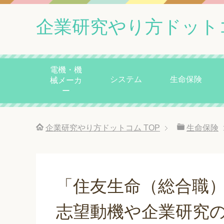
企業研究やり方ドット
電機・機
システム
生命保険
械メーカ
ー
企業研究やり方ドットコム
TOP
生命保険
「住友生命（総合職
志望動機や企業研究