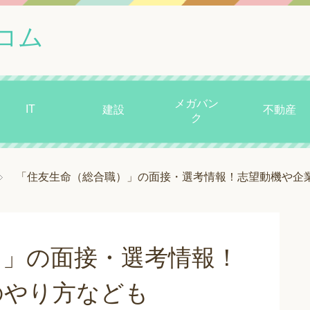
コム
メガバン
IT
建設
不動産
ク
「住友生命（総合職）」の面接・選考情報！志望動機や企
）」の面接・選考情報！
のやり方なども