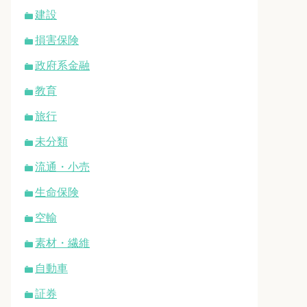
建設
損害保険
政府系金融
教育
旅行
未分類
流通・小売
生命保険
空輸
素材・繊維
自動車
証券