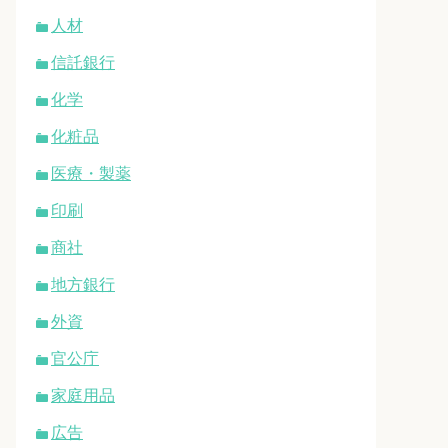
人材
信託銀行
化学
化粧品
医療・製薬
印刷
商社
地方銀行
外資
官公庁
家庭用品
広告