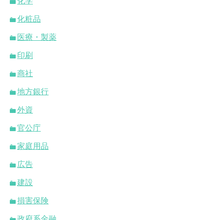
化学
化粧品
医療・製薬
印刷
商社
地方銀行
外資
官公庁
家庭用品
広告
建設
損害保険
政府系金融