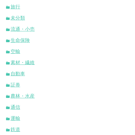
旅行
未分類
流通・小売
生命保険
空輸
素材・繊維
自動車
証券
農林・水産
通信
運輸
鉄道