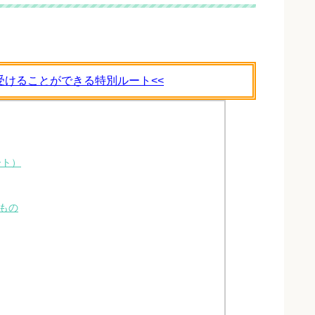
受けることができる特別ルート<<
ート）
たもの