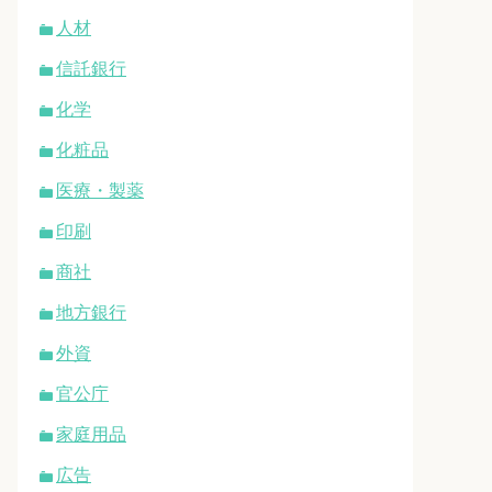
人材
信託銀行
化学
化粧品
医療・製薬
印刷
商社
地方銀行
外資
官公庁
家庭用品
広告