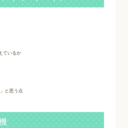
えているか
」と思う点
動機