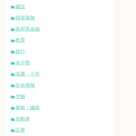
建設
損害保険
政府系金融
教育
旅行
未分類
流通・小売
生命保険
空輸
素材・繊維
自動車
証券