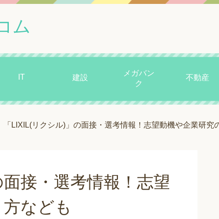
コム
メガバン
IT
建設
不動産
ク
「LIXIL(リクシル)」の面接・選考情報！志望動機や企業研
)」の面接・選考情報！志望
り方なども