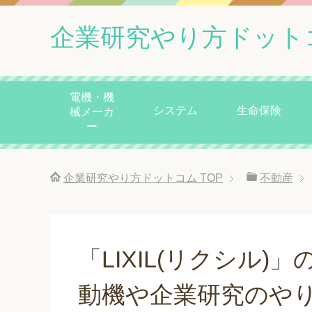
企業研究やり方ドット
電機・機
システム
生命保険
械メーカ
ー
企業研究やり方ドットコム
TOP
不動産
「LIXIL(リクシル
動機や企業研究のや